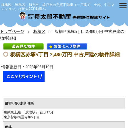
板橋区、練馬区、和光市、坂戸市の売買不動産（一戸建て、土地、中古マ
ンション）は長太郎不動産へ
株式会社
トップページ
›
板橋区
› 板橋区赤塚5丁目 2,480万円 中古戸建の
物件詳細
板橋区赤塚5丁目 2,480万円 中古戸建の物件詳細
情報更新日：2026年03月19日
東武東上線 『成増駅』 徒歩17分
東京都板橋区赤塚5丁目