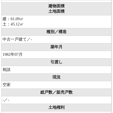
建物面積
土地面積
建：61.09㎡
土：45.12㎡
種別／構造
中古一戸建て／-
築年月
1982年07月
引渡し
相談
現況
空家
総戸数／販売戸数
-／-
土地権利