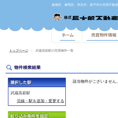
板橋区、練馬区、和光市、坂戸市の売買不動
ホーム
売買物件情報
トップページ
› 武蔵高萩駅の売買物件一覧
該当物件がございません
武蔵高萩駅
沿線・駅を追加・変更する