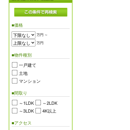
■価格
万円 ～
万円
■物件種別
一戸建て
土地
マンション
■間取り
～1LDK
～2LDK
～3LDK
4K以上
■アクセス