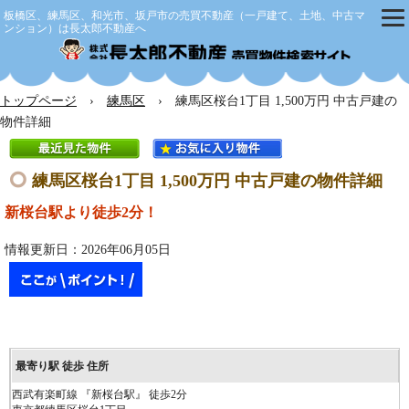
板橋区、練馬区、和光市、坂戸市の売買不動産（一戸建て、土地、中古マ
ンション）は長太郎不動産へ
株式会社
トップページ
›
練馬区
› 練馬区桜台1丁目 1,500万円 中古戸建の
物件詳細
練馬区桜台1丁目 1,500万円 中古戸建の物件詳細
新桜台駅より徒歩2分！
情報更新日：2026年06月05日
西武有楽町線 『新桜台駅』 徒歩2分