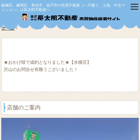
板橋区、練馬区、和光市、坂戸市の売買不動産（一戸建て、土地、中古マ
ンション）は長太郎不動産へ
株式会社
ホーム
★おかげ様で成約となりました★【水橋荘】
沢山のお問合せ有難うございました！
店舗のご案内