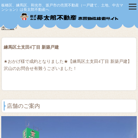
板橋区、練馬区、和光市、坂戸市の売買不動産（一戸建て、土地、中古マ
ンション）は長太郎不動産へ
株式会社
ホーム
練馬区土支田4丁目 新築戸建
★おかげ様で成約となりました★【練馬区土支田4丁目 新築戸建】
沢山のお問合せ有難うございました！
店舗のご案内