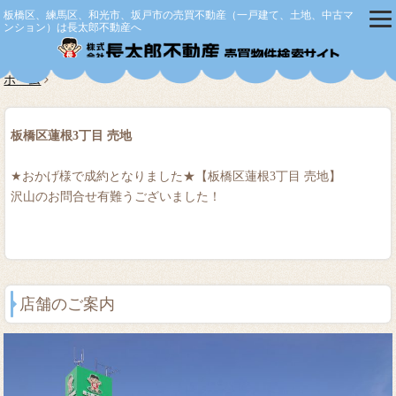
板橋区、練馬区、和光市、坂戸市の売買不動産（一戸建て、土地、中古マ
ンション）は長太郎不動産へ
株式会社
ホーム
板橋区蓮根3丁目 売地
★おかげ様で成約となりました★【板橋区蓮根3丁目 売地】
沢山のお問合せ有難うございました！
店舗のご案内