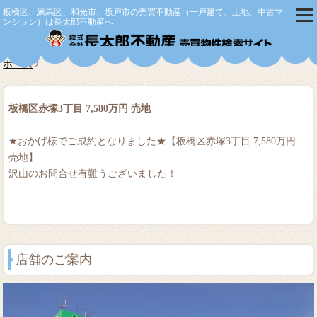
板橋区、練馬区、和光市、坂戸市の売買不動産（一戸建て、土地、中古マ
ンション）は長太郎不動産へ
株式会社
ホーム
板橋区赤塚3丁目 7,580万円 売地
★おかげ様でご成約となりました★【板橋区赤塚3丁目 7,580万円
売地】
沢山のお問合せ有難うございました！
店舗のご案内