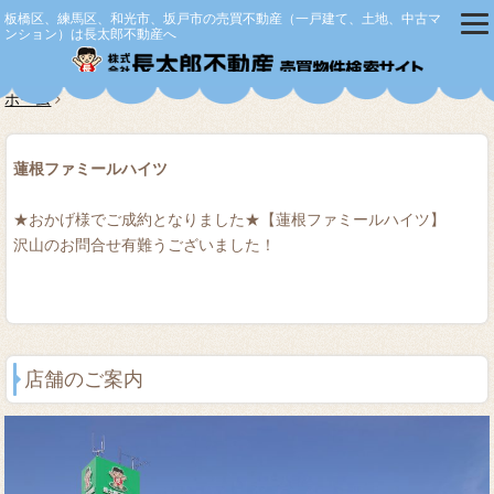
板橋区、練馬区、和光市、坂戸市の売買不動産（一戸建て、土地、中古マ
ンション）は長太郎不動産へ
株式会社
ホーム
蓮根ファミールハイツ
★おかげ様でご成約となりました★【蓮根ファミールハイツ】
沢山のお問合せ有難うございました！
店舗のご案内