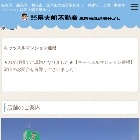
板橋区、練馬区、和光市、坂戸市の売買不動産（一戸建て、土地、中古マ
ンション）は長太郎不動産へ
株式会社
ホーム
キャッスルマンション蓮根
★おかげ様でご成約となりました★【キャッスルマンション蓮根】
沢山のお問合せ有難うございました！
店舗のご案内