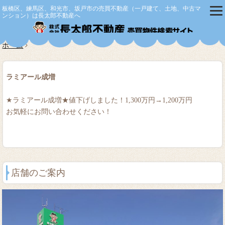
板橋区、練馬区、和光市、坂戸市の売買不動産（一戸建て、土地、中古マ
ンション）は長太郎不動産へ
株式会社
ホーム
ラミアール成増
★ラミアール成増★値下げしました！1,300万円→1,200万円
お気軽にお問い合わせください！
店舗のご案内