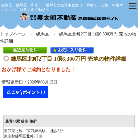
板橋区、練馬区、和光市、坂戸市の売買不動産（一戸建て、土地、中古マ
ンション）は長太郎不動産へ
株式会社
トップページ
›
練馬区
› 練馬区北町2丁目 1億6,300万円 売地の物
件詳細
練馬区北町2丁目 1億6,300万円 売地の物件詳細
おかげ様でご成約となりました！
情報更新日：2026年06月12日
東武東上線 『東武練馬駅』 徒歩3分
東京都練馬区北町2丁目